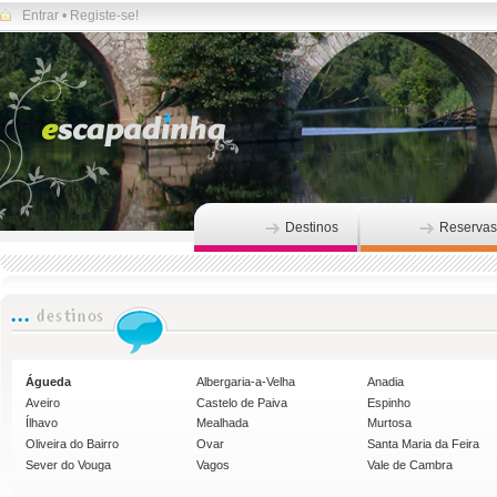
Entrar
•
Registe-se!
Destinos
Reservas
Águeda
Albergaria-a-Velha
Anadia
Aveiro
Castelo de Paiva
Espinho
Ílhavo
Mealhada
Murtosa
Oliveira do Bairro
Ovar
Santa Maria da Feira
Sever do Vouga
Vagos
Vale de Cambra