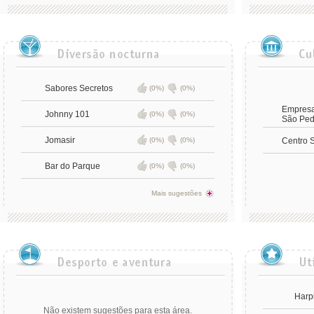
Sabores Secretos
(0%)
(0%)
Empresa
Johnny 101
(0%)
(0%)
São Ped
Jomasir
(0%)
(0%)
Centro 
Bar do Parque
(0%)
(0%)
Mais sugestões
Harp
Não existem sugestões para esta área.