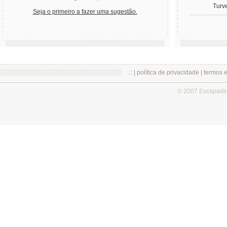
Turv
Seja o primeiro a fazer uma sugestão.
.:: |
política de privacidade
|
termos 
© 2007 Escapadi