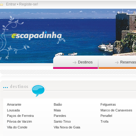
Entrar
•
Registe-se!
Destinos
Reservas
Amarante
Baião
Felgueiras
Lousada
Maia
Marco de Canaveses
Paços de Ferreira
Paredes
Penafiel
Póvoa de Varzim
Santo Tirso
Trofa
Vila do Conde
Vila Nova de Gaia