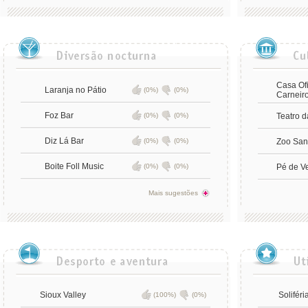
Casa Of
Laranja no Pátio
(0%)
(0%)
Carneir
Foz Bar
(0%)
(0%)
Teatro d
Diz Lá Bar
(0%)
(0%)
Zoo Sant
Boite Foll Music
(0%)
(0%)
Pé de V
Mais sugestões
Sioux Valley
Soliféri
(100%)
(0%)