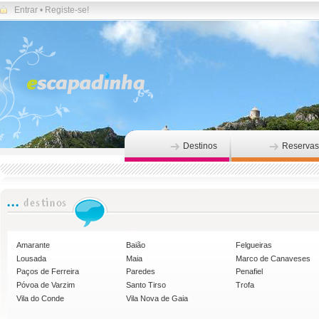
Entrar
•
Registe-se!
Destinos
Reservas
Amarante
Baião
Felgueiras
Lousada
Maia
Marco de Canaveses
Paços de Ferreira
Paredes
Penafiel
Póvoa de Varzim
Santo Tirso
Trofa
Vila do Conde
Vila Nova de Gaia