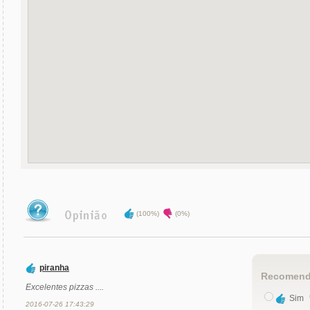
(100%)
(0%)
piranha
Recomend
Excelentes pizzas ....
Sim
2016-07-26 17:43:29