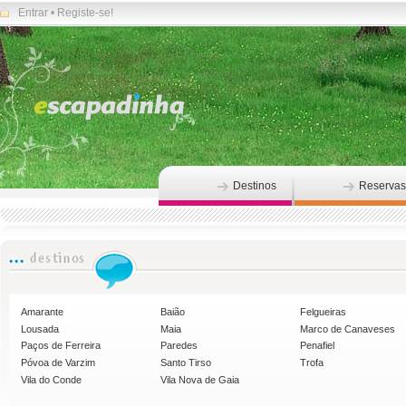
Entrar
•
Registe-se!
Destinos
Reservas
Amarante
Baião
Felgueiras
Lousada
Maia
Marco de Canaveses
Paços de Ferreira
Paredes
Penafiel
Póvoa de Varzim
Santo Tirso
Trofa
Vila do Conde
Vila Nova de Gaia