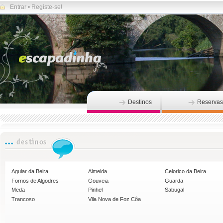
Entrar
•
Registe-se!
Destinos
Reservas
Aguiar da Beira
Almeida
Celorico da Beira
Fornos de Algodres
Gouveia
Guarda
Meda
Pinhel
Sabugal
Trancoso
Vila Nova de Foz Côa