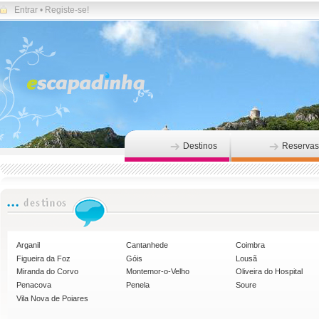
Entrar
•
Registe-se!
Destinos
Reservas
Arganil
Cantanhede
Coimbra
Figueira da Foz
Góis
Lousã
Miranda do Corvo
Montemor-o-Velho
Oliveira do Hospital
Penacova
Penela
Soure
Vila Nova de Poiares