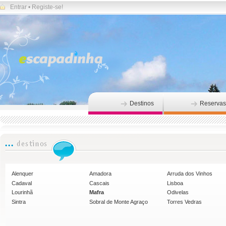
Entrar
•
Registe-se!
Destinos
Reservas
Alenquer
Amadora
Arruda dos Vinhos
Cadaval
Cascais
Lisboa
Lourinhã
Mafra
Odivelas
Sintra
Sobral de Monte Agraço
Torres Vedras