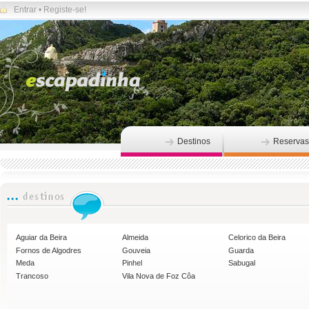
Entrar
•
Registe-se!
Destinos
Reservas
Aguiar da Beira
Almeida
Celorico da Beira
Fornos de Algodres
Gouveia
Guarda
Meda
Pinhel
Sabugal
Trancoso
Vila Nova de Foz Côa