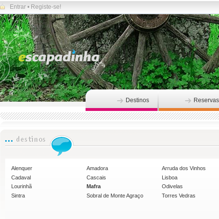
Entrar
•
Registe-se!
Destinos
Reservas
Alenquer
Amadora
Arruda dos Vinhos
Cadaval
Cascais
Lisboa
Lourinhã
Mafra
Odivelas
Sintra
Sobral de Monte Agraço
Torres Vedras