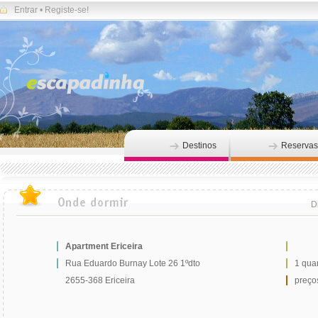
Entrar
•
Registe-se!
Destinos
Reservas
Di
Apartment Ericeira
Rua Eduardo Burnay Lote 26 1ºdto
1 qua
2655-368 Ericeira
preços