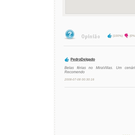
(100%)
(0%
PedroDelgado
Belas férias no MiraVillas. Um cenár
Recomendo
2008-07-08 00:30:16