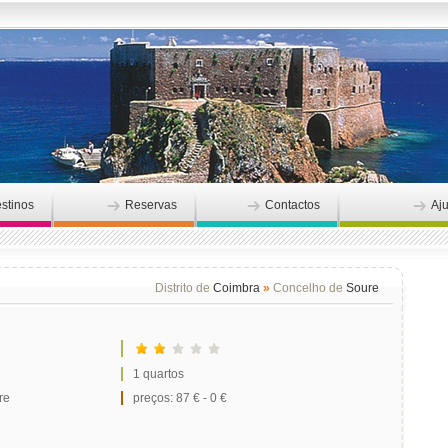
stinos
Reservas
Contactos
Aj
Distrito de
Coimbra
»
Concelho de
Soure
1 quartos
re
preços: 87 € - 0 €