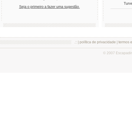
Turv
Seja o primeiro a fazer uma sugestão.
.:: |
política de privacidade
|
termos 
© 2007 Escapadi