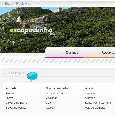
Entrar
•
Registe-se!
Destinos
Reservas
Águeda
Albergaria-a-Velha
Anadia
Aveiro
Castelo de Paiva
Espinho
Ílhavo
Mealhada
Murtosa
Oliveira do Bairro
Ovar
Santa Maria da Feira
Sever do Vouga
Vagos
Vale de Cambra