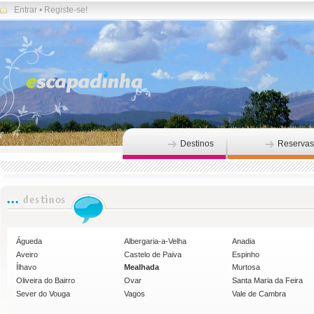
Entrar
•
Registe-se!
Destinos
Reservas
Águeda
Albergaria-a-Velha
Anadia
Aveiro
Castelo de Paiva
Espinho
Ílhavo
Mealhada
Murtosa
Oliveira do Bairro
Ovar
Santa Maria da Feira
Sever do Vouga
Vagos
Vale de Cambra