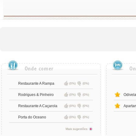
Restaurante A Rampa
(0%)
(0%)
Rodrigues & Pinheiro
Odivela
(0%)
(0%)
Restaurante A Caçarola
Aparta
(0%)
(0%)
Porta do Oceano
(0%)
(0%)
Mais sugestões