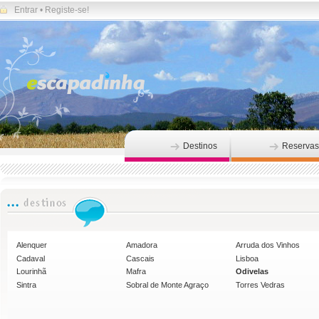
Entrar
•
Registe-se!
Destinos
Reservas
Alenquer
Amadora
Arruda dos Vinhos
Cadaval
Cascais
Lisboa
Lourinhã
Mafra
Odivelas
Sintra
Sobral de Monte Agraço
Torres Vedras