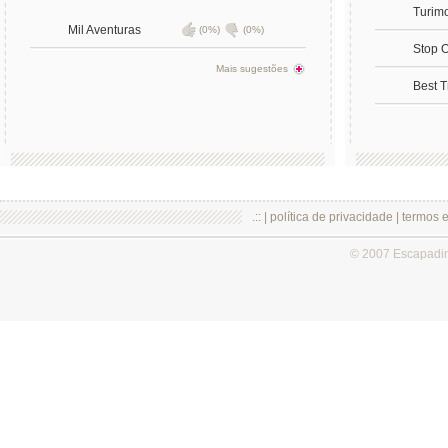
Turim
Mil Aventuras
(0%)
(0%)
Stop 
Mais sugestões
Best T
.:: |
política de privacidade
|
termos 
© 2007 Escapadi