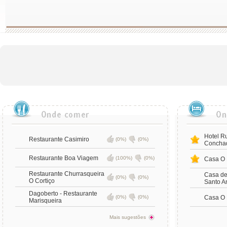
Hotel Ru
Restaurante Casimiro
(0%)
(0%)
Concha
Restaurante Boa Viagem
(100%)
(0%)
Casa O 
Restaurante Churrasqueira
Casa de
(0%)
(0%)
O Cortiço
Santo A
Dagoberto - Restaurante
(0%)
(0%)
Casa O 
Marisqueira
Mais sugestões