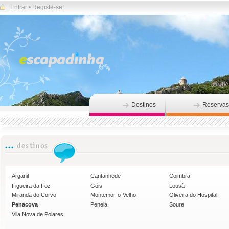
Entrar
•
Registe-se!
Destinos
Reservas
Arganil
Cantanhede
Coimbra
Figueira da Foz
Góis
Lousã
Miranda do Corvo
Montemor-o-Velho
Oliveira do Hospital
Penacova
Penela
Soure
Vila Nova de Poiares