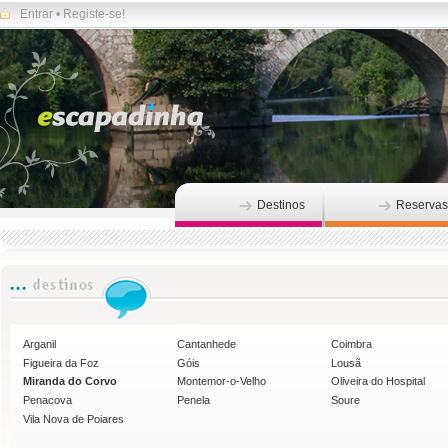
Entrar
•
Registe-se!
Destinos
Reservas
Arganil
Cantanhede
Coimbra
Figueira da Foz
Góis
Lousã
Miranda do Corvo
Montemor-o-Velho
Oliveira do Hospital
Penacova
Penela
Soure
Vila Nova de Poiares