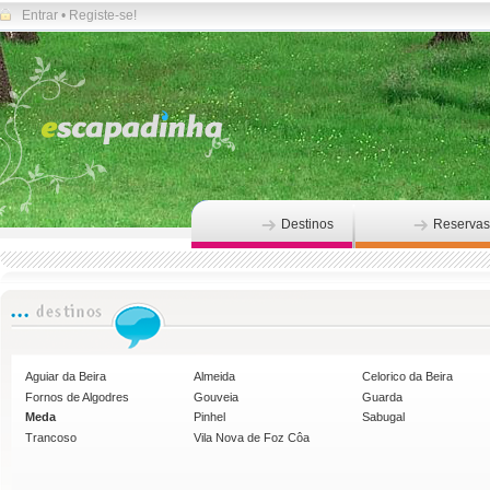
Entrar
•
Registe-se!
Destinos
Reservas
Aguiar da Beira
Almeida
Celorico da Beira
Fornos de Algodres
Gouveia
Guarda
Meda
Pinhel
Sabugal
Trancoso
Vila Nova de Foz Côa